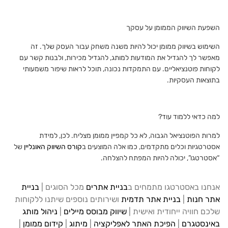
השפעת השיווק הממומן על עסקך
השימוש בשיווק ממומן יכול להיות משנה משחק עבור העסק שלך. זה
מאפשר לך להגדיל את המודעות למותג, להגדיל מכירות, ולבנות קשר עם
לקוחות פוטנציאליים. עם התמקדות נכונה, תוכל לראות שיפור משמעותי
בתוצאות העסקיות.
למה כדאי ללמוד עוד?
למרות הפוטנציאל הגבוה, לא כל קמפיין ממומן מצליח. לכן, למידת
אסטרטגיות וכלים מתקדמים, כמו אלה המוצעים ב
קורס השיווק האונליין
של
“אסטרטגו”, יכולה להיות המפתח להצלחה.
אנחנו באסטרטגו מתמחים ב
בניית אתרים
מכל הסוגים |
בניית
אתר חנות
|
בניית אתר תדמית
ושירותים נוספים שיתנו ללקוחות
שלכם חוויה ייחודית ואישית |
שיווק מבוסס מיילים
|
ניהול מותג
באינסטגרם
|
הפיכת האתר לאפליקציה
|
מיתוג
|
קידום ממומן
|