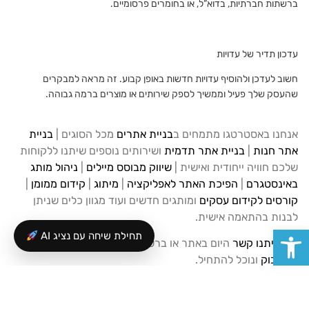
ברשתות חברתיות, בדוא”ל, או בחומרים פרסומיים.
עדכון תדיר של עדויות
חשוב לעדכן ולהוסיף עדויות חדשות באופן קבוע. זה מראה למבקרים
שהעסק שלך פעיל וממשיך לספק שירותים או מוצרים ברמה גבוהה.
אנחנו באסטרטגו מתמחים ב
בניית אתרים
מכל הסוגים |
בניית
אתר חנות
|
בניית אתר תדמית
ושירותים נוספים שיתנו ללקוחות
שלכם חוויה ייחודית ואישית |
שיווק מבוסס מיילים
|
ניהול מותג
באינסטגרם
|
הפיכת האתר לאפליקציה
|
מיתוג
|
קידום ממומן
|
קורסים לקידום עסקים
ומותגים חדשים ועוד מגוון כלים שניתן
לבנות בהתאמה אישית.
פתח סרגל נגישות
תחילת שיחה עם נציג AI
צרו איתנו קשר
היום באתר או ברשתות החברתיות
אינסטגרם
ופייסבוק
ונוכל להתחיל.
שתפו את התוכן עם חברים שלכם שחייבים לדעת על זה