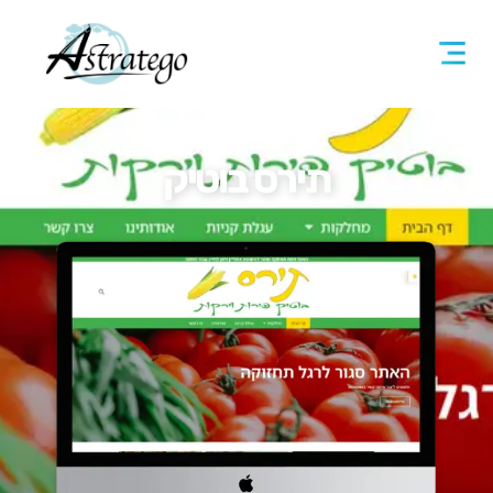
תירס בוטיק