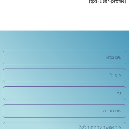
[tps-user-profile]